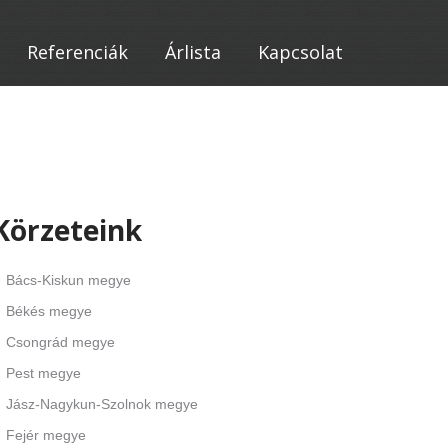
Referenciák
Árlista
Kapcsolat
Körzeteink
Bács-Kiskun megye
Békés megye
Csongrád megye
Pest megye
Jász-Nagykun-Szolnok megye
Fejér megye