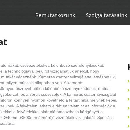
Bemutatkozunk
Szolgáltatásaink
at
atornákat, csővezetékeket, különböző szerelőnyílásokat,
 a technológiával belülről vizsgálhatjuk anélkül, hogy
 munkát végeznénk. Kamerás csatornavizsgálattal átnézhetjük,
zat milyen műszaki állapotban van. A kamerás
l könnyen észrevehetők a különböző szennyeződések, építési
agyökérzet, és a sérült csővezeték. A kamerás csatornavizsgálat
itoron könnyen nyomon követhető a feltárt hiba melynek képei,
 kerülnek. A felvételen látható a dátum valamint az információk a
Ezekkel a felvételekkel akár alátámaszthatja kárigényét a
eszik Ø40mm-Ø500mm átmérőjű vezetékek vizsgálatát. Speciális
ozására.