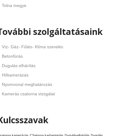
Tolna megye
További szolgáltatásaink
Víz- Gáz- Fűtés- Klíma szerelés
Betonfúrás
Dugulás elhárítás
Hőkamerázás
Nyomvonal meghatározás
Kamerás csatorna vizsgálat
Kulcsszavak
satorna kamerázás
CSatorna karbantartás
Duguláselhárítás
Dugulás