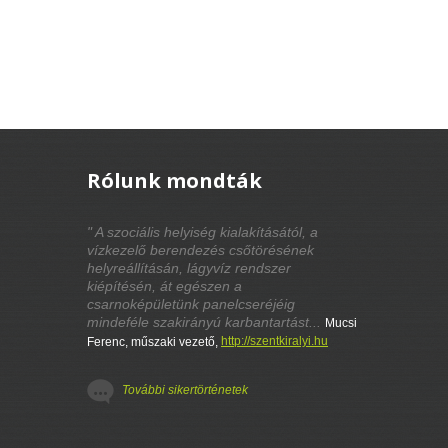
Rólunk mondták
" A szociális helyiség kialakításától, a
vízkezelő berendezés csőtörésének
helyreállításán, lágyvíz rendszer
kiépítésén, át egészen a
csarnoképületünk panelcseréjéig
mindeféle szakirányú karbantartást...
Mucsi
http://szentkiralyi.hu
Ferenc, műszaki vezető,
További sikertörténetek