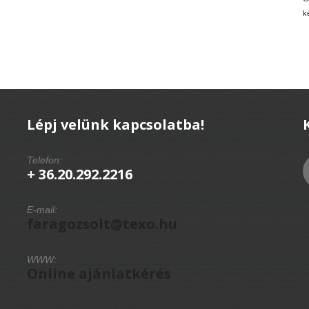
k
Lépj velünk kapcsolatba!
Telefon:
+ 36.20.292.2216
E-mail:
faragozsolt@texo.hu
WWW:
Online ajánlatkérés