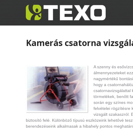
Kamerás csatorna vizsgál
A szenny és esővízcs
álmennyezeteket ezzel
nagymértékű bontási
hogy a csatornaháló
csatornavizsgálatta
törmelékek, benőtt f
során egy színes mon
felvételei rögzítésre
vizsgált szakaszról. 
biztosító felé. Különböző típusú eszközeink lehetővé t
berendezéseink alkalmasak a hibahely pontos meghatár