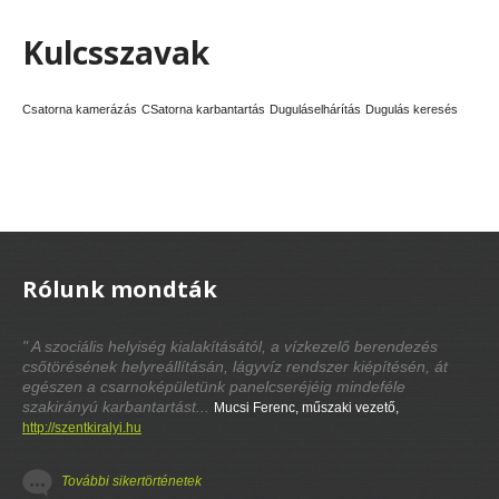
Kulcsszavak
Csatorna kamerázás
CSatorna karbantartás
Duguláselhárítás
Dugulás keresés
Rólunk mondták
" A szociális helyiség kialakításától, a vízkezelő berendezés
csőtörésének helyreállításán, lágyvíz rendszer kiépítésén, át
egészen a csarnoképületünk panelcseréjéig mindeféle
szakirányú karbantartást...
Mucsi Ferenc, műszaki vezető,
http://szentkiralyi.hu
További sikertörténetek