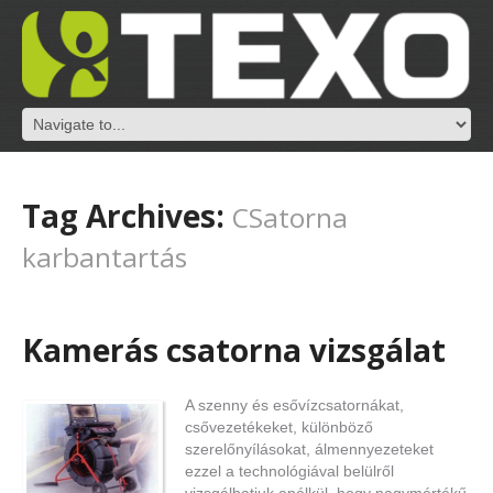
Tag Archives:
CSatorna
karbantartás
Kamerás csatorna vizsgálat
A szenny és esővízcsatornákat,
csővezetékeket, különböző
szerelőnyílásokat, álmennyezeteket
ezzel a technológiával belülről
vizsgálhatjuk anélkül, hogy nagymértékű