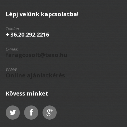
Lépj velünk kapcsolatba!
Telefon:
+ 36.20.292.2216
E-mail:
faragozsolt@texo.hu
WWW:
Online ajánlatkérés
Kövess minket